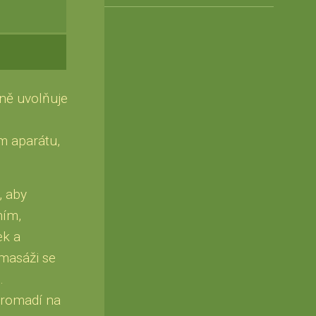
zně uvolňuje
m aparátu,
, aby
ním,
ek a
 masáži se
.
hromadí na