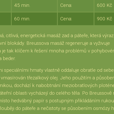
45 min.
Cena:
600 Kč
60 min.
Cena:
900 Kč
, citlivá, energetická masáž zad a páteře, která výra
evní blokády. Breussova masáž regeneruje a vyživuje
a je tak klíčem k řešení mnoha problémů v pohybové
a beder.
 speciálními hmaty vlastně oddaluje obratle od sebe
 vmasírován třezalkový olej. Jeho použitím a působe
nikou, dochází k nabobtnání meziobratlových plotén
áteřní oblasti vycházejí do celého těla. Po Breussově
místo hedvábný papír s postupným přikládáním rukou
 hlouběji do páteře a nečistoty se působením osmózy 