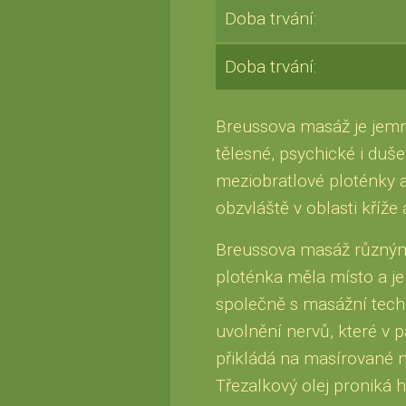
Doba trvání:
Doba trvání:
Breussova masáž je jemná
tělesné, psychické i duš
meziobratlové ploténky 
obzvláště v oblasti kříže 
Breussova masáž různými
ploténka měla místo a je
společně s masážní tech
uvolnění nervů, které v p
přikládá na masírované 
Třezalkový olej proniká