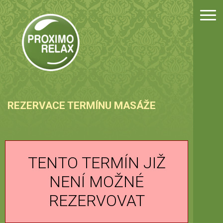
Úvo
Mas
Cen
Fot
REZERVACE TERMÍNU MASÁŽE
Kon
Rez
TENTO TERMÍN JIŽ
NENÍ MOŽNÉ
Dár
REZERVOVAT
Pro 