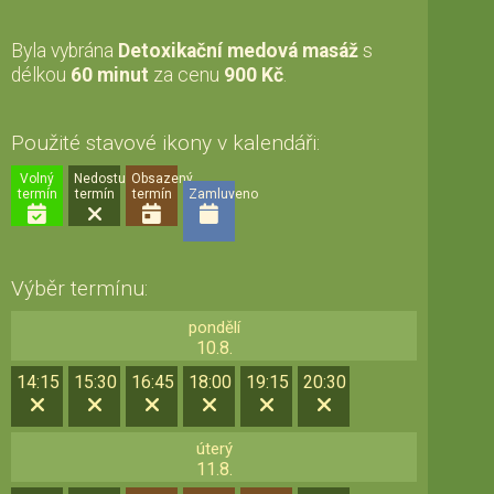
Byla vybrána
Detoxikační medová masáž
s
délkou
60 minut
za cenu
900 Kč
.
Použité stavové ikony v kalendáři:
Volný
Nedostupný
Obsazený
termín
termín
termín
Zamluveno
Výběr termínu:
pondělí
10.8.
14:15
15:30
16:45
18:00
19:15
20:30
úterý
11.8.