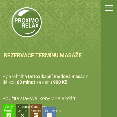
Úvo
Mas
Cen
Fot
REZERVACE TERMÍNU MASÁŽE
Kon
Byla vybrána
Detoxikační medová masáž
s
Rez
délkou
60 minut
za cenu
900 Kč
.
Dár
Použité stavové ikony v kalendáři:
Volný
Nedostupný
Obsazený
termín
termín
termín
Zamluveno
Pro 