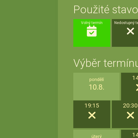
Použité stavo
Volný termín
Nedostupný t
Výběr termínu
1
pondělí
10.8.
19:15
20:30
1
úterý