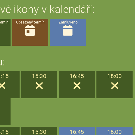
vé ikony v kalendáři:
ermín
Obsazený termín
Zamluveno
:
4:15
15:30
16:45
18:00
4:15
15:30
16:45
18:00