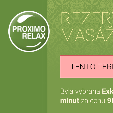
REZER
MASÁ
TENTO TER
Byla vybrána
Exk
minut
za cenu
9