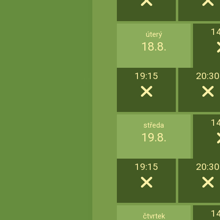
1
úterý
18.8.
19:15
20:30
1
středa
19.8.
19:15
20:30
1
čtvrtek