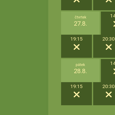
1
čtvrtek
27.8.
19:15
20:30
1
pátek
28.8.
19:15
20:30