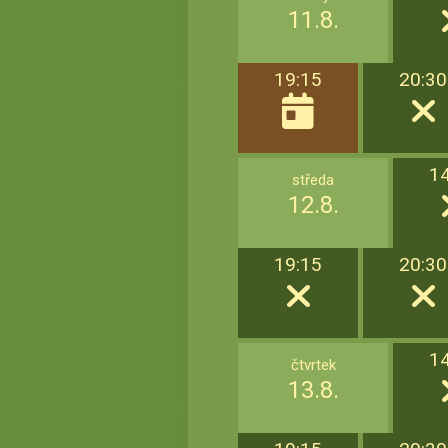
11.8.
19:15
20:30
1
středa
12.8.
19:15
20:30
1
čtvrtek
13.8.