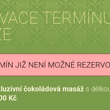
VACE TERMÍN
ŽE
MÍN JIŽ NENÍ MOŽNÉ REZERV
luzivní čokoládová masáž
s délko
00 Kč
.